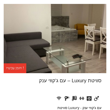
זוגות צעירים
מפורסמים
קופונים לאורחי הצימר
הטבות באחוזה
חשוב לדעת
חשיבות אמצעי תחבורה בסביבה
חשוב לבדוק לפני בחירת צימר
הזמן עכשיו !
מקומות הבילוי בולטים בסביבה
סוויטת Luxury – עם ג'קוזי ענק
מיני בר ומכונת קפה בצימר
אטרקציות קרובות
במרחק הליכה
סוויטת Luxury - עם ג'קוזי ענק